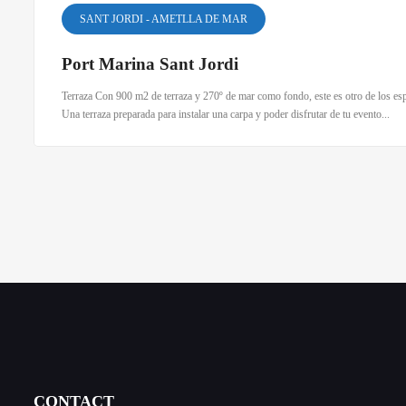
SANT JORDI - AMETLLA DE MAR
Port Marina Sant Jordi
Terraza Con 900 m2 de terraza y 270º de mar como fondo, este es otro de los esp
Una terraza preparada para instalar una carpa y poder disfrutar de tu evento...
CONTACT