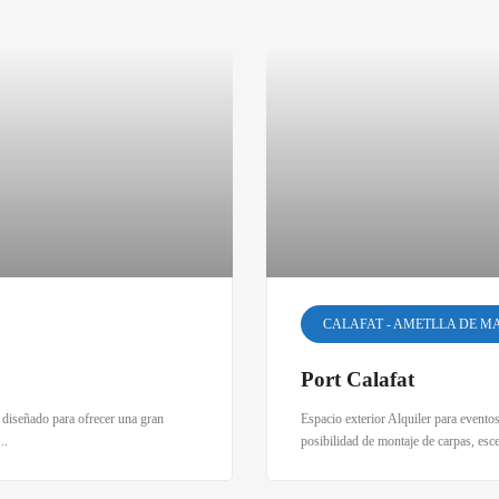
CALAFAT - AMETLLA DE M
Port Calafat
o diseñado para ofrecer una gran
Espacio exterior Alquiler para evento
..
posibilidad de montaje de carpas, escen