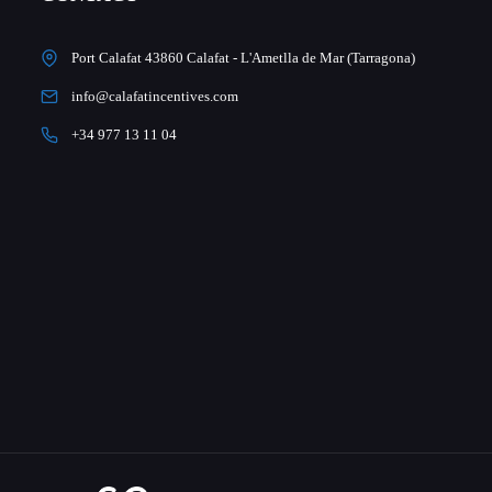
Port Calafat 43860 Calafat - L'Ametlla de Mar (Tarragona)
info@calafatincentives.com
+34 977 13 11 04