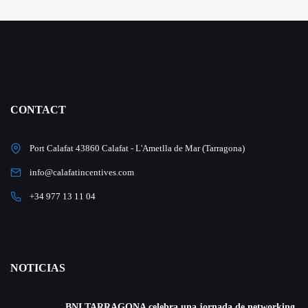
CONTACT
Port Calafat 43860 Calafat - L'Ametlla de Mar (Tarragona)
info@calafatincentives.com
+34 977 13 11 04
NOTICIAS
BNI TARRAGONA celebra una jornada de networking