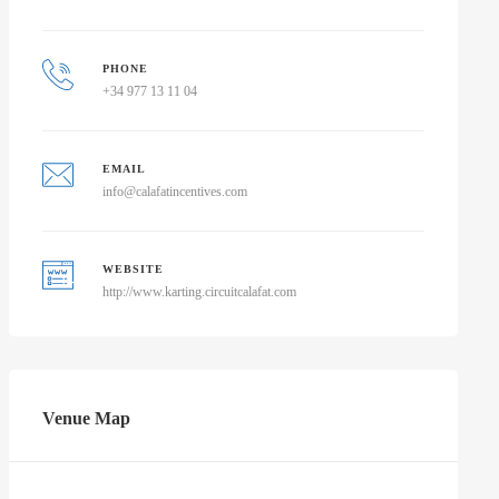
PHONE
+34 977 13 11 04
EMAIL
info@calafatincentives.com
WEBSITE
http://www.karting.circuitcalafat.com
Venue Map