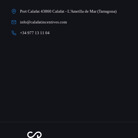
Port Calafat 43860 Calafat - L'Ametlla de Mar (Tarragona)
info@calafatincentives.com
+34 977 13 11 04