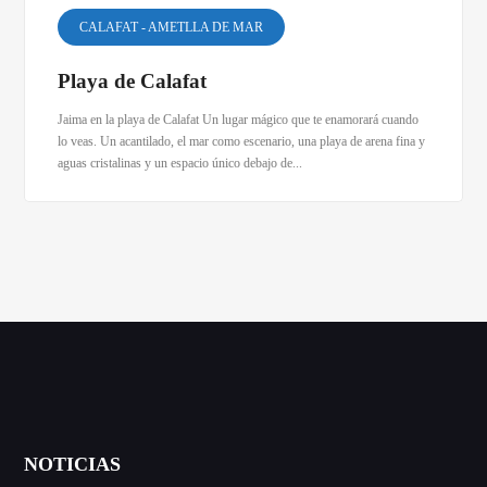
CALAFAT - AMETLLA DE MAR
Playa de Calafat
Jaima en la playa de Calafat Un lugar mágico que te enamorará cuando
lo veas. Un acantilado, el mar como escenario, una playa de arena fina y
aguas cristalinas y un espacio único debajo de...
NOTICIAS