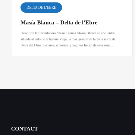
DELTA DE L’EBRE
Masía Blanca – Delta de l’Ebre
Descubre la Encantadora Masía Blanca Masia Blanca se encuentra
situada al lado de la laguna Vieja, la más grande de la zona norte del
Delta del Ebro. Cañares, arrozales y lagunas hacen de esta zona...
CONTACT