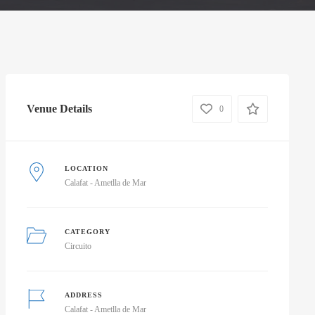
Venue Details
0
LOCATION
Calafat - Ametlla de Mar
CATEGORY
Circuito
ADDRESS
Calafat - Ametlla de Mar