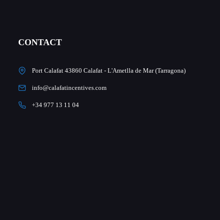
CONTACT
Port Calafat 43860 Calafat - L'Ametlla de Mar (Tarragona)
info@calafatincentives.com
+34 977 13 11 04