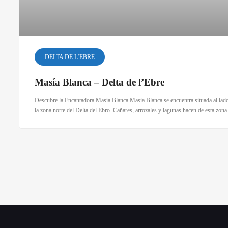
DELTA DE L’EBRE
Masía Blanca – Delta de l’Ebre
Descubre la Encantadora Masía Blanca Masia Blanca se encuentra situada al lado 
la zona norte del Delta del Ebro. Cañares, arrozales y lagunas hacen de esta zona.