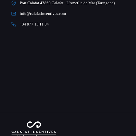
Port Calafat 43860 Calafat - L'Ametlla de Mar (Tarragona)
info@calafatincentives.com
+34 977 13 11 04