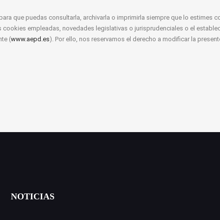
para que puedas consultarla, archivarla o imprimirla siempre que lo estimes 
ookies empleadas, novedades legislativas o jurisprudenciales o el establec
te (
www.aepd.es
). Por ello, nos reservamos el derecho a modificar la presen
NOTICIAS