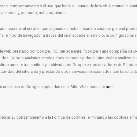
izar el comportamiento y el uso que hace el usuario de la Web. Permiten cuanti
visitadas y, por tanto, más populares.
rio acceder al servicio con algunas características de carácter general predefi
a, el tipo de navegador a través del cual accede al servicio, la configuración 
co de web prestado por Google, Inc., (en adelante, “Google”) una compañía de 
nidos. Google Analytics emplea cookies para ayudar al Sitio Web a analizar e
 directamente transmitida y archivada por Google en los servidores de Estado
ctividad del sitio web y prestando otros servicios relacionados con la actividad
s analíticas de Google empleadas en el Sitio Web, consulte
aquí.
tirar su consentimiento a la Política de cookies, eliminando las cookies a