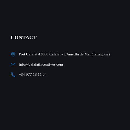
CONTACT
Port Calafat 43860 Calafat - L'Ametlla de Mar (Tarragona)
info@calafatincentives.com
+34 977 13 11 04